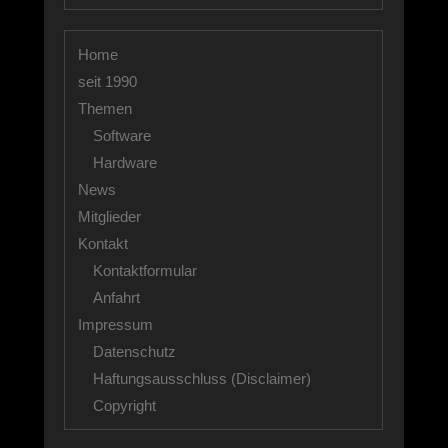
Home
seit 1990
Themen
Software
Hardware
News
Mitglieder
Kontakt
Kontaktformular
Anfahrt
Impressum
Datenschutz
Haftungsausschluss (Disclaimer)
Copyright